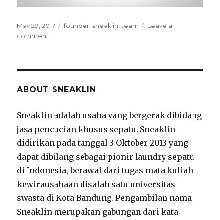
Posted
May 29, 2017
Tags
founder
,
sneaklin
,
team
Leave a
on
comment
on
Meet
our
founder
ABOUT SNEAKLIN
Sneaklin adalah usaha yang bergerak dibidang
jasa pencucian khusus sepatu. Sneaklin
didirikan pada tanggal 3 Oktober 2013 yang
dapat dibilang sebagai pionir laundry sepatu
di Indonesia, berawal dari tugas mata kuliah
kewirausahaan disalah satu universitas
swasta di Kota Bandung. Pengambilan nama
Sneaklin merupakan gabungan dari kata