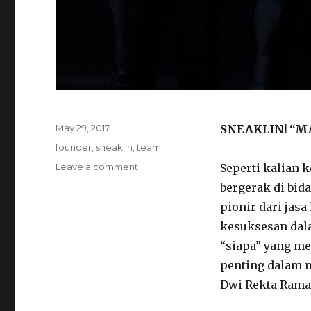
Posted
May 29, 2017
SNEAKLIN! “M
on
Tags
founder
,
sneaklin
,
team
Leave a comment
on
Seperti kalian
Meet
bergerak di bid
our
pionir dari jas
founder
kesuksesan dala
“siapa” yang m
penting dalam m
Dwi Rekta Rama