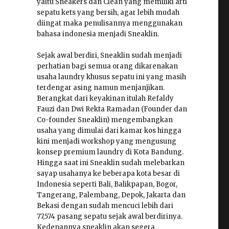
yaitu Sneakers dan Clean yang memiliki arti
sepatu kets yang bersih, agar lebih mudah
diingat maka penulisannya menggunakan
bahasa indonesia menjadi Sneaklin.
Sejak awal berdiri, Sneaklin sudah menjadi
perhatian bagi semua orang dikarenakan
usaha laundry khusus sepatu ini yang masih
terdengar asing namun menjanjikan.
Berangkat dari keyakinan itulah Refaldy
Fauzi dan Dwi Rekta Ramadan (Founder dan
Co-founder Sneaklin) mengembangkan
usaha yang dimulai dari kamar kos hingga
kini menjadi workshop yang mengusung
konsep premium laundry di Kota Bandung.
Hingga saat ini Sneaklin sudah melebarkan
sayap usahanya ke beberapa kota besar di
Indonesia seperti Bali, Balikpapan, Bogor,
Tangerang, Palembang, Depok, Jakarta dan
Bekasi dengan sudah mencuci lebih dari
77,574 pasang sepatu sejak awal berdirinya.
Kedepannya sneaklin akan segera