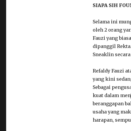
SIAPA SIH FO
Selama ini mun
oleh 2 orang ya
Fauzi yang bias
dipanggil Rekta
Sneaklin secara 
Refaldy Fauzi a
yang kini sedan
Sebagai pengusa
kuat dalam menj
beranggapan ba
usaha yang mak
harapan, sempur