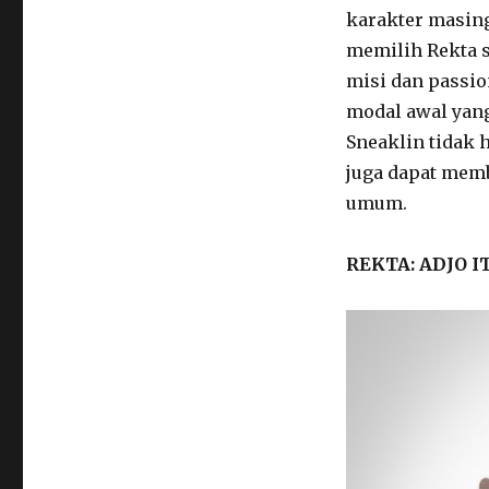
karakter masing
memilih Rekta s
misi dan passi
modal awal yang
Sneaklin tidak 
juga dapat mem
umum.
REKTA: ADJO 